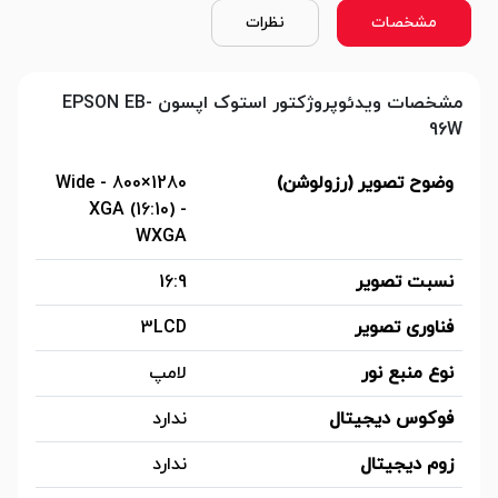
مشخصات
نظرات
مشخصات ویدئوپروژکتور استوک اپسون EPSON EB-
96W
وضوح تصویر (رزولوشن)
1280×800 - Wide
XGA (16:10) -
WXGA
نسبت تصویر
16:9
فناوری تصویر
3LCD
نوع منبع نور
لامپ
فوکوس دیجیتال
ندارد
زوم دیجیتال
ندارد