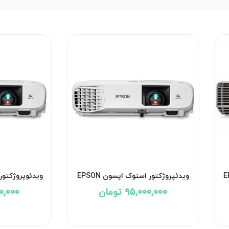
ن EPSON
ویدئپروژکتور استوک اپسون EPSON
POWERLITE 990U
95,000,000 تومان
,000,000