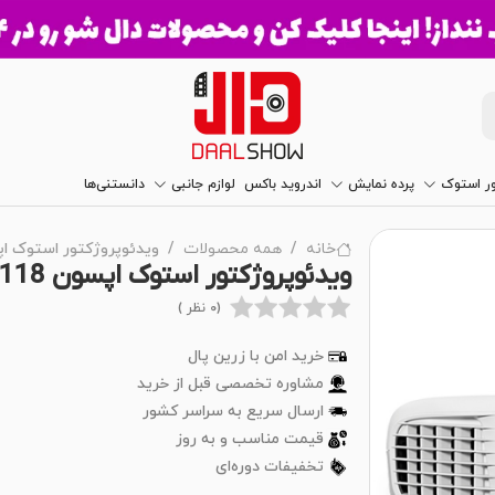
ور استوک
پرده نمایش
اندروید باکس
لوازم جانبی
دانستنی‌ها
خانه
همه محصولات
ویدئوپروژکتور استوک اپسون WERLITE-118
ویدئوپروژکتور استوک اپسون EPSON POWERLITE-118
(0 نظر )
خرید امن با زرین پال
مشاوره تخصصی قبل از خرید
ارسال سریع به سراسر کشور
قیمت مناسب و به روز
تخفیفات دوره‌ای