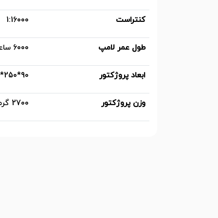
کنتراست
1:16000
طول عمر لامپ
6000 ساعت 10000 ساعت (Eco)
ابعاد پروژکتور
90*250*300 میلی متر
وزن پروژکتور
2700 گرم