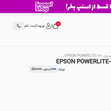
0
|
ورود/ثبت نام
EPSON PO
برند:
اپسون (Epson)