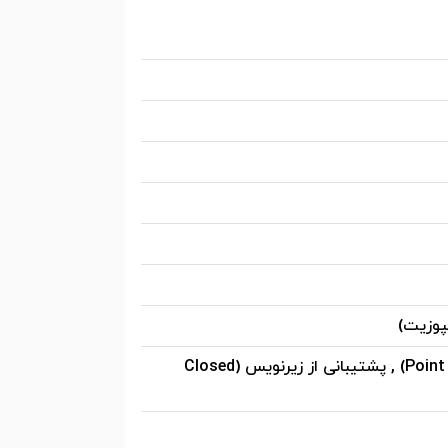
Auto Keystone , حالت ECO Mode , تصحیح زاویه پیشرفته (4-Point Keystone) , پشتیبانی از زیرنویس (Closed