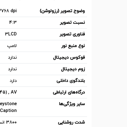
وضوح تصویر (رزولوشن)
*768 dpi
نسبت تصویر
4:3
فناوری تصویر
3LCD
نوع منبع نور
لامپ
فوکوس دیجیتال
ندارد
زوم دیجیتال
ندارد
بلندگوی داخلی
دارد
درگاه‌های ارتباطی
-45) , AV
سایر ویژگی‌ها
Caption) , کنترل از طریق LAN یا RS232
شدت روشنایی
3800 انسی لومن