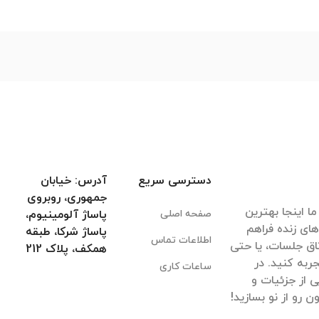
دسترسی سریع
آدرس: خیابان
جمهوری، روبروی
ا اینجا بهترین
صفحه اصلی
پاساژ آلومینیوم،
های زنده فراهم
پاساژ شرکا، طبقه
اطلاعات تماس
اق جلسات، یا حتی
همکف، پلاک 212
ربه کنید. در
ساعات کاری
 از جزئیات و
 رو از نو بسازید!