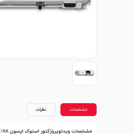
مشخصات
نظرات
مشخصات ویدئوپروژکتور استوک اپسون EPSON POWERLITE-118