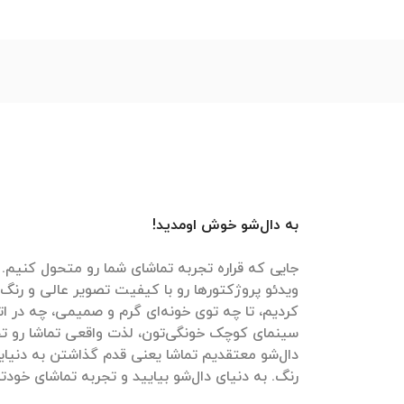
به دال‌شو خوش اومدید!
جایی که قراره تجربه تماشای شما رو متحول کنیم. م
ویدئو پروژکتورها رو با کیفیت تصویر عالی و رنگ‌
کردیم، تا چه توی خونه‌ای گرم و صمیمی، چه در ات
سینمای کوچک خونگی‌تون، لذت واقعی تماشا رو تج
دال‌شو معتقدیم تماشا یعنی قدم گذاشتن به دنیایی
رنگ. به دنیای دال‌شو بیایید و تجربه تماشای خودتون