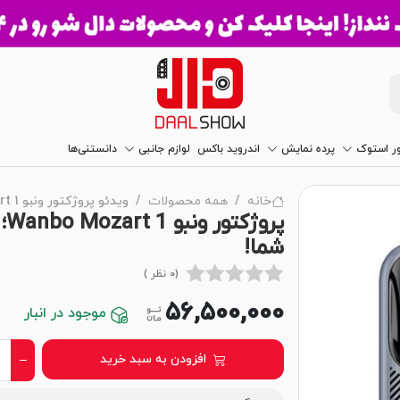
ور استوک
پرده نمایش
اندروید باکس
لوازم جانبی
دانستنی‌ها
خانه
همه محصولات
ویدئو پروژکتور ونبو Wanbo Mozart 1
پر
شما!
(0 نظر )
56,500,000
موجود در انبار
افزودن به سبد خرید