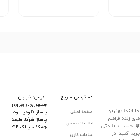
دسترسی سریع
آدرس: خیابان
جمهوری، روبروی
ا اینجا بهترین
صفحه اصلی
پاساژ آلومینیوم،
های زنده فراهم
پاساژ شرکا، طبقه
اطلاعات تماس
اق جلسات، یا حتی
همکف، پلاک 212
ربه کنید. در
ساعات کاری