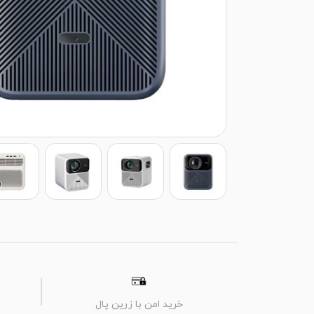
خرید امن با زرین پال
م