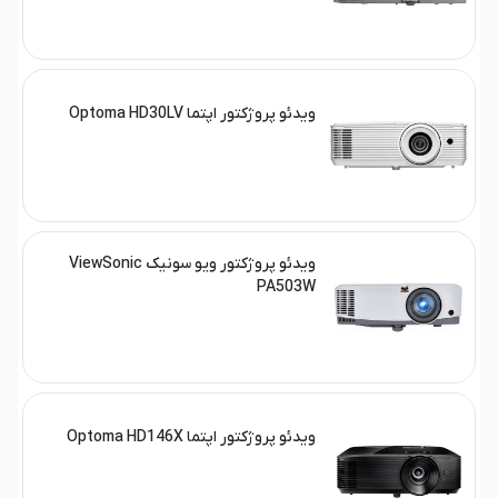
ویدئو پروژکتور اپتما Optoma HD30LV
ویدئو پروژکتور ویو سونیک ViewSonic
PA503W
ویدئو پروژکتور اپتما Optoma HD146X