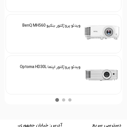
ویدئو پروژکتور بنکیو BenQ MH560
ویدئو پروژکتور اپتما Optoma HD30L
دسترسی سریع
آدرس: خیابان جمهوری،