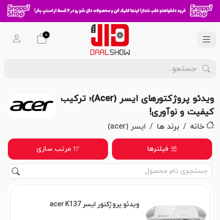
0
ویدئو پروژکتورهای ایسر (Acer)؛ ترکیب
کیفیت و نوآوری!
خانه
برند ها
ایسر (acer)
فیلترها
مرتب سازی
ویدئو پروژکتور ایسر acer K137