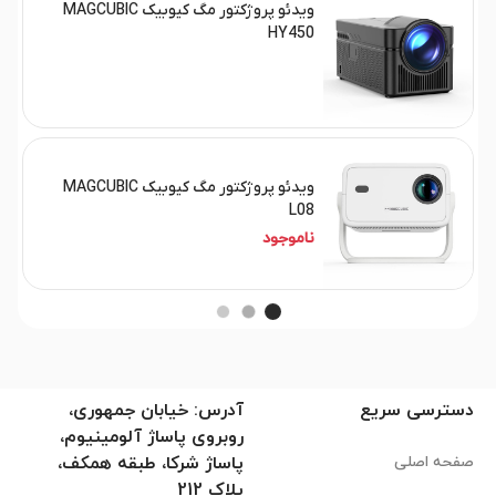
ویدئو پروژکتور مگ کیوبیک MAGCUBIC
HY450
ویدئو پروژکتور مگ کیوبیک MAGCUBIC
L08
ناموجود
دسترسی سریع
آدرس: خیابان جمهوری،
روبروی پاساژ آلومینیوم،
صفحه اصلی
پاساژ شرکا، طبقه همکف،
پلاک 212