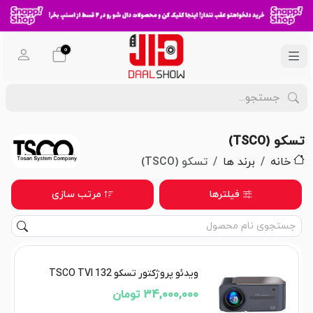
0
تسکو (TSCO)
خانه
برند ها
تسکو (TSCO)
فیلترها
مرتب سازی
ویدئو پروژکتور تسکو TSCO TVI 132
34,000,000 تومان